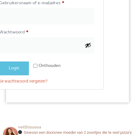
Gebruikersnaam of e-mailadres
*
Wachtwoord
*
Onthouden
Login
Je wachtwoord vergeten?
vetfitmama
Gewoon een doorsnee moeder van 2 zoontjes
die te veel pizza’s