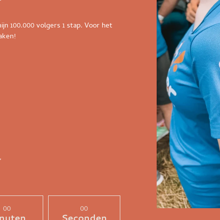
jn 100.000 volgers 1 stap. Voor het
aken!
”
00
00
nuten
Seconden