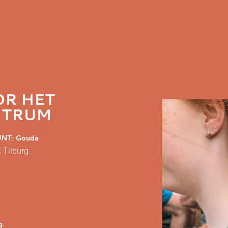
OR HET
NTRUM
NT: Gouda
 Tilburg
g.