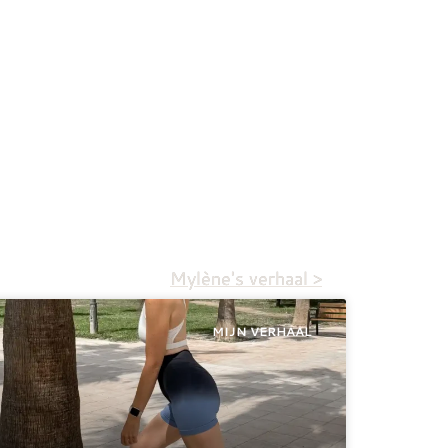
Mylène's verhaal >
MIJN VERHAAL