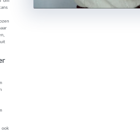
er om
kans
oozen
naar
en,
uit
er
jn
n
om
n ook