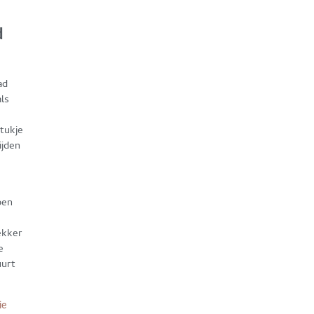
d
ad
als
tukje
ijden
pen
ekker
e
uurt
ie