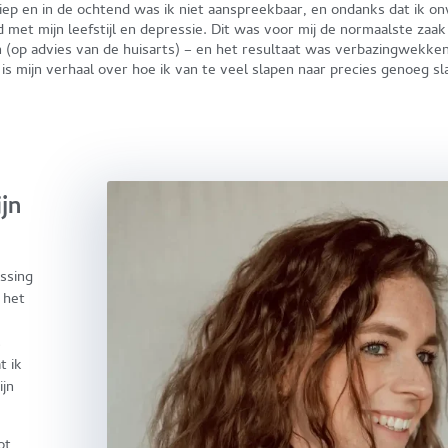
liep en in de ochtend was ik niet aanspreekbaar, en ondanks dat ik onw
ad met mijn leefstijl en depressie. Dit was voor mij de normaalste zaa
 (op advies van de huisarts) – en het resultaat was verbazingwekken
is mijn verhaal over hoe ik van te veel slapen naar precies genoeg sl
jn
ossing
 het
s
t ik
ijn
ot