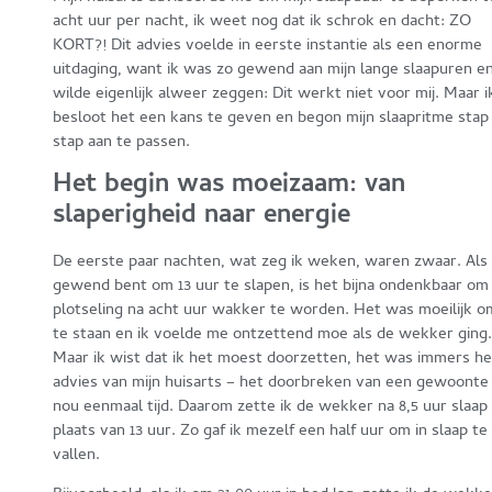
acht uur per nacht, ik weet nog dat ik schrok en dacht: ZO
KORT?! Dit advies voelde in eerste instantie als een enorme
uitdaging, want ik was zo gewend aan mijn lange slaapuren e
wilde eigenlijk alweer zeggen: Dit werkt niet voor mij. Maar i
besloot het een kans te geven en begon mijn slaapritme stap
stap aan te passen.
Het begin was moeizaam: van
slaperigheid naar energie
De eerste paar nachten, wat zeg ik weken, waren zwaar. Als 
gewend bent om 13 uur te slapen, is het bijna ondenkbaar om
plotseling na acht uur wakker te worden. Het was moeilijk o
te staan en ik voelde me ontzettend moe als de wekker ging.
Maar ik wist dat ik het moest doorzetten, het was immers he
advies van mijn huisarts – het doorbreken van een gewoonte
nou eenmaal tijd. Daarom zette ik de wekker na 8,5 uur slaap 
plaats van 13 uur. Zo gaf ik mezelf een half uur om in slaap te
vallen.