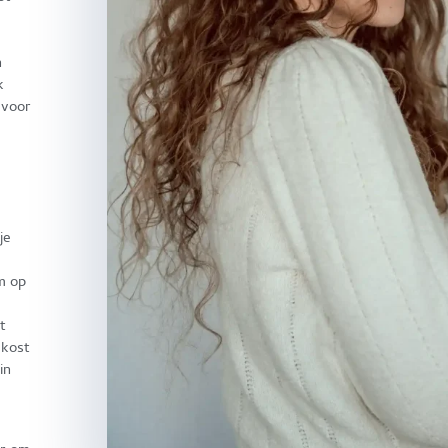
n
k
 voor
je
m op
t
 kost
in