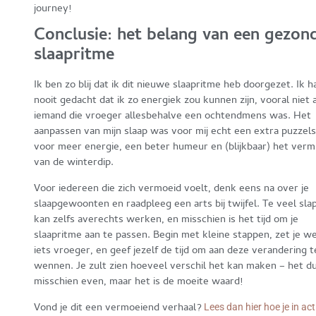
journey!
Conclusie: het belang van een gezon
slaapritme
Ik ben zo blij dat ik dit nieuwe slaapritme heb doorgezet. Ik h
nooit gedacht dat ik zo energiek zou kunnen zijn, vooral niet 
iemand die vroeger allesbehalve een ochtendmens was. Het
aanpassen van mijn slaap was voor mij echt een extra puzzels
voor meer energie, een beter humeur en (blijkbaar) het verm
van de winterdip.
Voor iedereen die zich vermoeid voelt, denk eens na over je
slaapgewoonten en raadpleeg een arts bij twijfel. Te veel sla
kan zelfs averechts werken, en misschien is het tijd om je
slaapritme aan te passen. Begin met kleine stappen, zet je w
iets vroeger, en geef jezelf de tijd om aan deze verandering t
wennen. Je zult zien hoeveel verschil het kan maken – het d
misschien even, maar het is de moeite waard!
Vond je dit een vermoeiend verhaal?
Lees dan hier hoe je in act