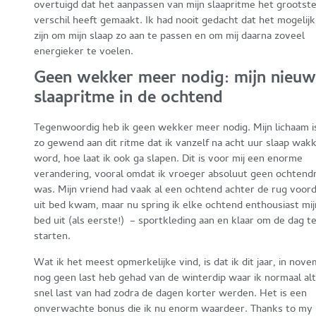
overtuigd dat het aanpassen van mijn slaapritme het grootst
verschil heeft gemaakt. Ik had nooit gedacht dat het mogelijk
zijn om mijn slaap zo aan te passen en om mij daarna zoveel
energieker te voelen.
Geen wekker meer nodig: mijn nieu
slaapritme in de ochtend
Tegenwoordig heb ik geen wekker meer nodig. Mijn lichaam i
zo gewend aan dit ritme dat ik vanzelf na acht uur slaap wak
word, hoe laat ik ook ga slapen. Dit is voor mij een enorme
verandering, vooral omdat ik vroeger absoluut geen ochten
was. Mijn vriend had vaak al een ochtend achter de rug voord
uit bed kwam, maar nu spring ik elke ochtend enthousiast mij
bed uit (als eerste!) – sportkleding aan en klaar om de dag t
starten.
Wat ik het meest opmerkelijke vind, is dat ik dit jaar, in nov
nog geen last heb gehad van de winterdip waar ik normaal alt
snel last van had zodra de dagen korter werden. Het is een
onverwachte bonus die ik nu enorm waardeer. Thanks to my