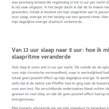
was jarenlang iemand die regelmatig 12 tot 13 uur per nacht s
ik mij vaak uitgeput. In het begin dacht ik dat dit te maken h
geworden, totdat ik besloot om mijn slaapritme aan te passen
over slaap, energie en het belang van een gezond ritme. Hier 
mijn dagelijkse energie drastisch verbeterde.
Van 13 uur slaap naar 8 uur: hoe ik mi
slaapritme veranderde
Ooit sliep ik soms wel 13 uur per nacht. Dit voelde als de opl
voor mijn chronische vermoeidheid, maar in werkelijkheid had
totaal geen positief effect op mijn dagelijkse energie. Ik dacht
zelfs dat ik de ziekte van Pfeiffer had en ging naar de huisart
voor een test. Na verschillende onderzoeken bleek echter da
gewoon
te veel
sliep, en dat dit geen positief effect had op m
energieniveau.
Mijn huisarts adviseerde me om mijn slaapduur te beperken t