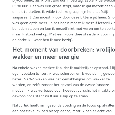
Bijvoorbeeld, als ik om 21:00 uur in bed lag, zette ik de wekk
05:30 uur. Het was een grote strijd, maar ik gaf mezelf geen 
om uit te stellen, ik wilde toch zo graag mijn hele leefstijl
aanpassen? Dan moest ik ook door deze bittere pil heen. Sn
was geen optie meer! In het begin moest ik mezelf letterlijk 
beneden slepen en kon ik mezelf niet motiveren om te sport
maar ik stond wel op. Met een kopje thee staarde ik voor mij 
en dacht ik ‘’waar ben ik mee bezig’…
Het moment van doorbreken: vrolijk
wakker en meer energie
Na enkele weken merkte ik al dat ik makkelijker opstond. Mi
ogen voelden lichter, ik was scherper en ik voelde mij gewoo
beter. Na 5-6 weken was het gemakkelijker om wakker te
worden, en zelfs zonder het gevoel van de zware ‘snooze-
modus’. Ik was verbaasd over hoeveel verschil het maakte 
gewoon consistent na 8 uur slaap op te staan.
Natuurlijk heeft mijn gezonde voeding en de focus op afvalle
een positieve invloed hierop gehad, maar ik ben er echt van