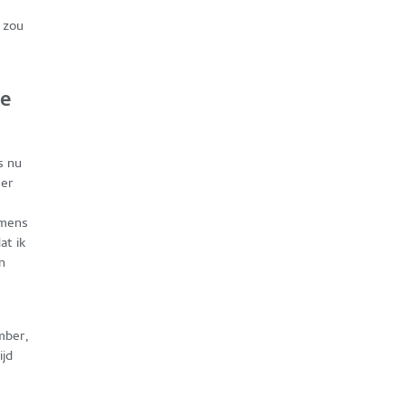
e
 zou
we
s nu
ker
dmens
at ik
n
e
ember,
ijd