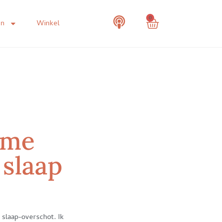
0
en
Winkel
tme
 slaap
 slaap-overschot. Ik